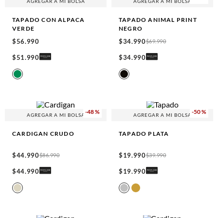
AGREGAR A MI BOLSA
AGREGAR A MI BOLSA
TAPADO CON ALPACA
TAPADO ANIMAL PRINT
VERDE
NEGRO
$
56
.
990
$
34
.
990
$
69
.
990
$
51
.
990
$
34
.
990
-
48 %
-
50 %
AGREGAR A MI BOLSA
AGREGAR A MI BOLSA
CARDIGAN
CRUDO
TAPADO
PLATA
$
44
.
990
$
19
.
990
$
86
.
990
$
39
.
990
$
44
.
990
$
19
.
990