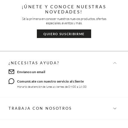
¡ÚNETE Y CONOCE NUESTRAS
NOVEDADES!
Sé la primera en conocer nuestros nuevos productos, ofertas
especiales, eventos y más.
QUIERO SUSCRIBIRME
¿NECESITAS AYUDA?
Envíanos un email
Comunícate con nuestro servicio al cliente
Horario de atención de lunes a viernes de 09:00 a 16:00
TRABAJA CON NOSOTROS