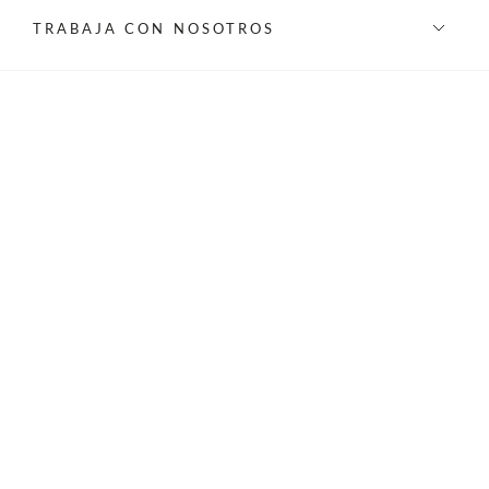
TRABAJA CON NOSOTROS
INFORMACIÓN
REDES SOCIALES
©Privilege 2026 - Todos los derechos reservados