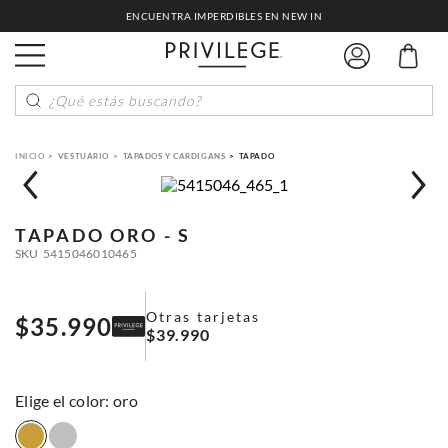
ENCUENTRA IMPERDIBLES EN NEW IN
¿Qué estás buscando?
VESTUARIO
TAPADOS Y CARDIGANS
TAPADO
TAPADO
ORO - S
SKU
5415046010465
Otras tarjetas
$
35
.
990
$
39
.
990
:
oro