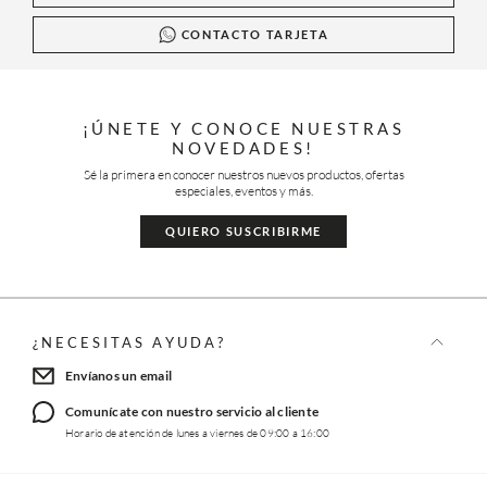
CONTACTO TARJETA
¡ÚNETE Y CONOCE NUESTRAS
NOVEDADES!
Sé la primera en conocer nuestros nuevos productos, ofertas
especiales, eventos y más.
QUIERO SUSCRIBIRME
¿NECESITAS AYUDA?
Envíanos un email
Comunícate con nuestro servicio al cliente
Horario de atención de lunes a viernes de 09:00 a 16:00