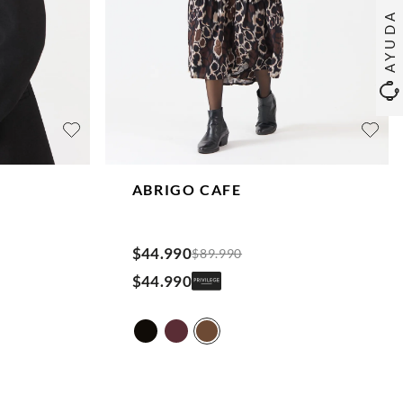
AYUDA
ABRIGO
CAFE
$
44
.
990
$
89
.
990
$
44
.
990