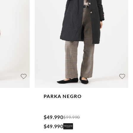
PARKA
NEGRO
$
49
.
990
$
99
.
990
$
49
.
990