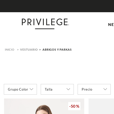
NE
VESTUARIO
ABRIGOS Y PARKAS
Grupo Color
Precio
l
negro
m
-
50 %
s
gris
xl