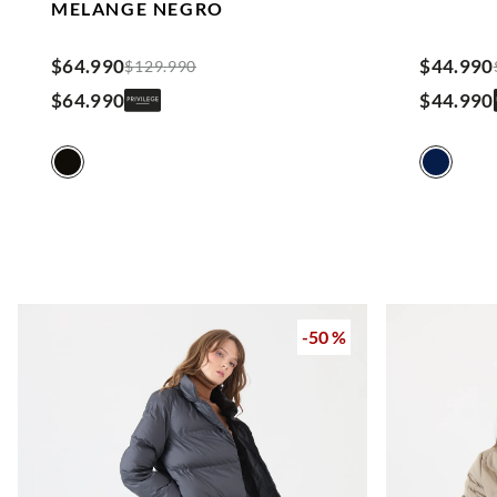
MELANGE
NEGRO
$
64
.
990
$
44
.
990
$
129
.
990
$
64
.
990
$
44
.
990
-
50 %