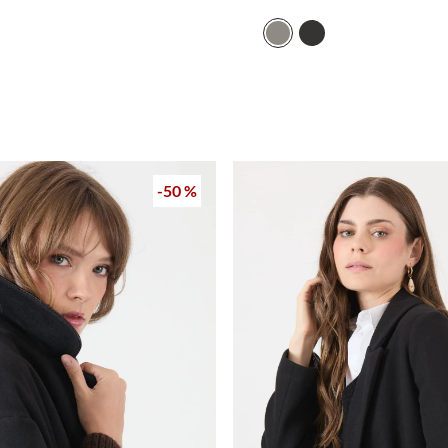
-
50 %