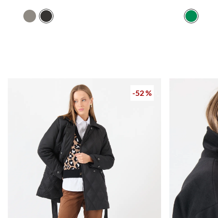
-
52 %