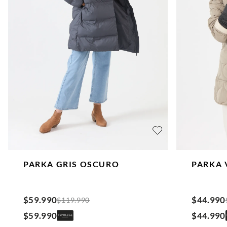
PARKA
GRIS OSCURO
PARKA
$
59
.
990
$
44
.
990
$
119
.
990
$
59
.
990
$
44
.
990