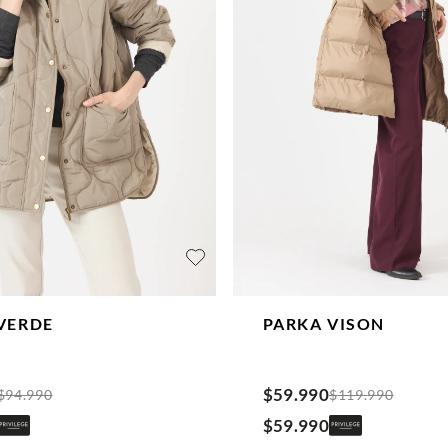
VERDE
PARKA
VISON
$
59
.
990
$
94
.
990
$
119
.
990
$
59
.
990