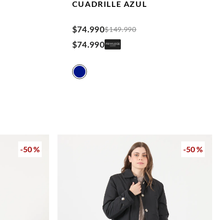
CUADRILLE
AZUL
$
74
.
990
$
149
.
990
$
74
.
990
-
50 %
-
50 %