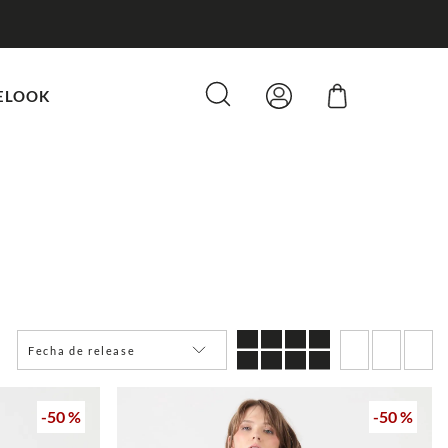
ELOOK
Fecha de release
-
50 %
-
50 %