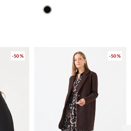
-
50 %
-
50 %