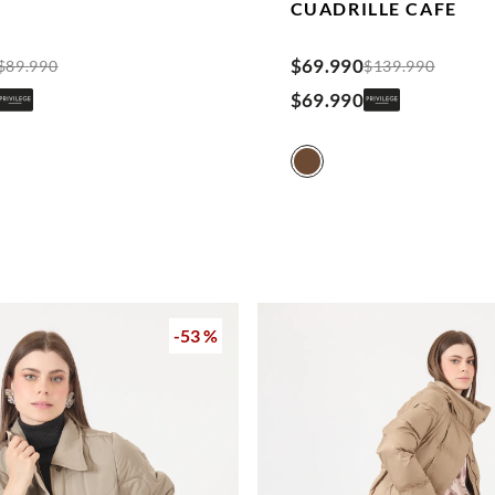
CUADRILLE
CAFE
$
69
.
990
$
89
.
990
$
139
.
990
$
69
.
990
-
53 %