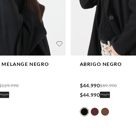
 MELANGE
NEGRO
ABRIGO
NEGRO
$
44
.
990
$
129
.
990
$
89
.
990
$
44
.
990