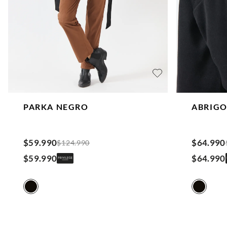
PARKA
NEGRO
ABRIGO
$
59
.
990
$
64
.
990
$
124
.
990
$
59
.
990
$
64
.
990