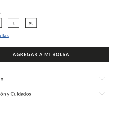
L
XL
allas
AGREGAR A MI BOLSA
ón
ón y Cuidados