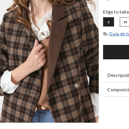
S
M
Guía de t
Descripci
Composici