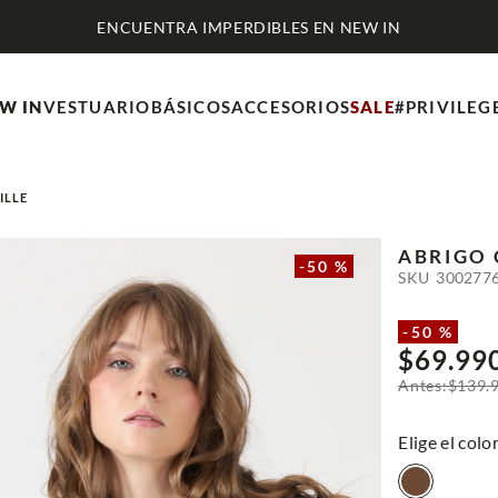
ENCUENTRA IMPERDIBLES EN NEW IN
W IN
VESTUARIO
BÁSICOS
ACCESORIOS
SALE
#PRIVILEG
ILLE
ABRIGO 
-
50 %
SKU
300277
-
50 %
$
69
.
99
$
139
.