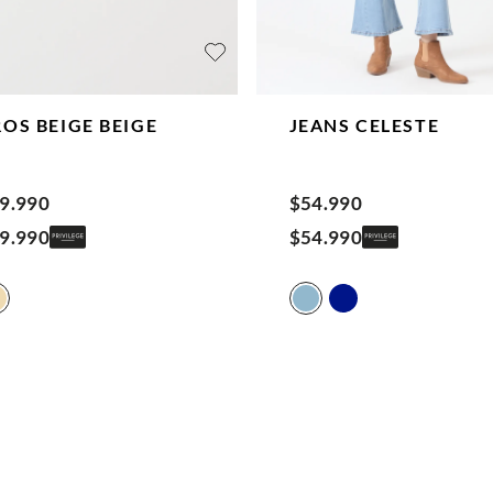
ROS BEIGE
BEIGE
JEANS
CELESTE
9
.
990
$
54
.
990
9
.
990
$
54
.
990