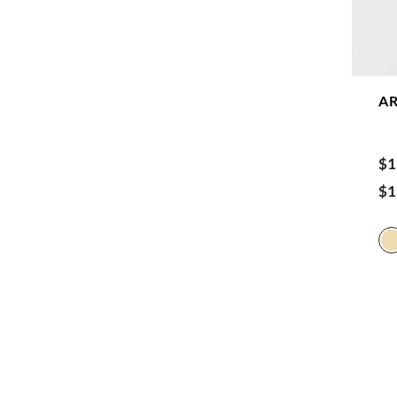
A
$
1
$
1