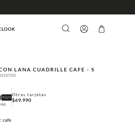
ELOOK
CON LANA CUADRILLE
CAFE - S
6010700
Otras tarjetas
0
$
69
.
990
990
:
cafe