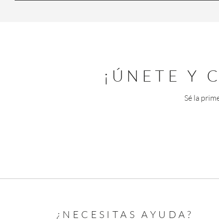
¡ÚNETE Y
Sé la prim
¿NECESITAS AYUDA?