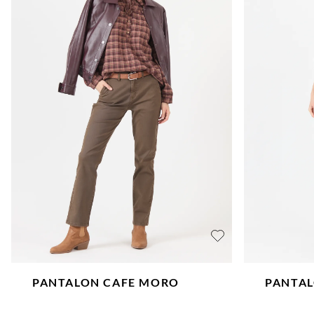
rojo
l
m
naranjo
s
café
xl
beige
verde
azul
magenta
PANTALON
CAFE MORO
PANTA