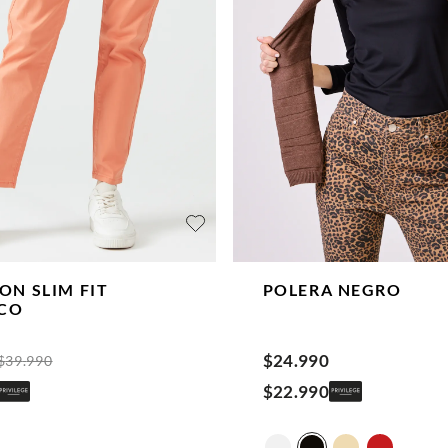
ON SLIM FIT
POLERA
NEGRO
CO
$
24
.
990
$
39
.
990
$
22
.
990