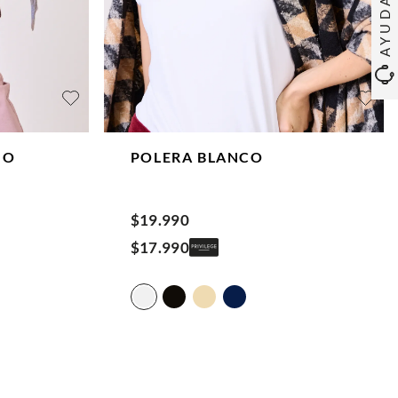
AYUDA
NO
POLERA
BLANCO
$
19
.
990
$
17
.
990