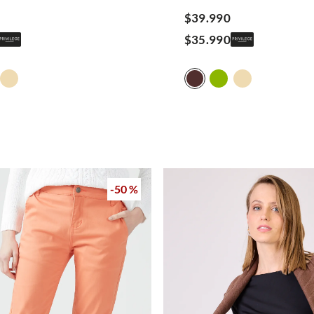
$
39
.
990
$
35
.
990
-
50 %