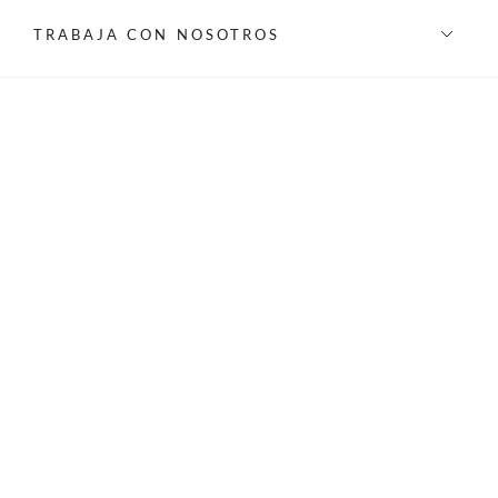
TRABAJA CON NOSOTROS
INFORMACIÓN
REDES SOCIALES
©Privilege 2026 - Todos los derechos reservados