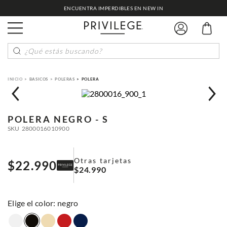
ENCUENTRA IMPERDIBLES EN NEW IN
¿Qué estás buscando?
BASICOS
POLERAS
POLERA
POLERA
NEGRO - S
SKU
2800016010900
Otras tarjetas
$
22
.
990
$
24
.
990
:
negro