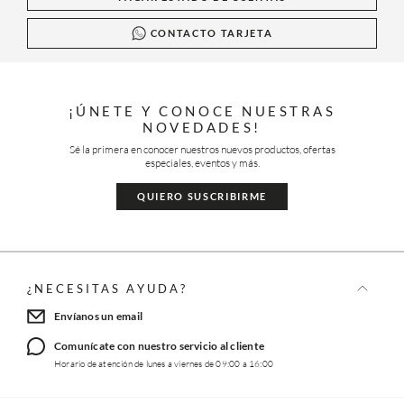
CONTACTO TARJETA
¡ÚNETE Y CONOCE NUESTRAS
NOVEDADES!
Sé la primera en conocer nuestros nuevos productos, ofertas
especiales, eventos y más.
QUIERO SUSCRIBIRME
¿NECESITAS AYUDA?
Envíanos un email
Comunícate con nuestro servicio al cliente
Horario de atención de lunes a viernes de 09:00 a 16:00