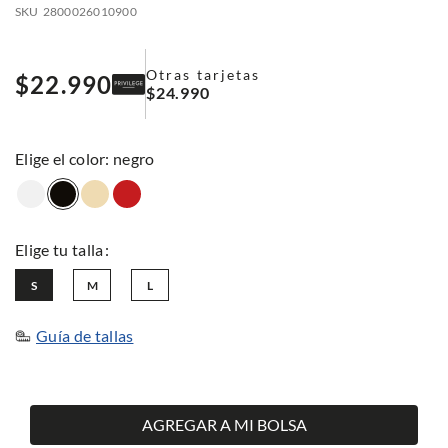
SKU
2800026010900
Otras tarjetas
$
22
.
990
$
24
.
990
:
negro
S
M
L
Guía de tallas
AGREGAR A MI BOLSA