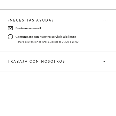
¿NECESITAS AYUDA?
Envíanos un email
Comunícate con nuestro servicio al cliente
Horario de atención de lunes a viernes de 09:00 a 16:00
TRABAJA CON NOSOTROS
INFORMACIÓN
REDES SOCIALES