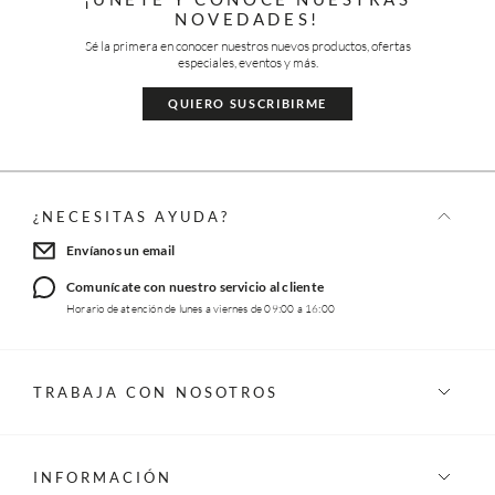
NOVEDADES!
Sé la primera en conocer nuestros nuevos productos, ofertas
especiales, eventos y más.
QUIERO SUSCRIBIRME
¿NECESITAS AYUDA?
Envíanos un email
Comunícate con nuestro servicio al cliente
Horario de atención de lunes a viernes de 09:00 a 16:00
TRABAJA CON NOSOTROS
INFORMACIÓN