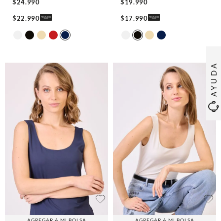
$
24
.
990
$
19
.
990
$
22
.
990
$
17
.
990
AYUDA
AGREGAR A MI BOLSA
AGREGAR A MI BOLSA