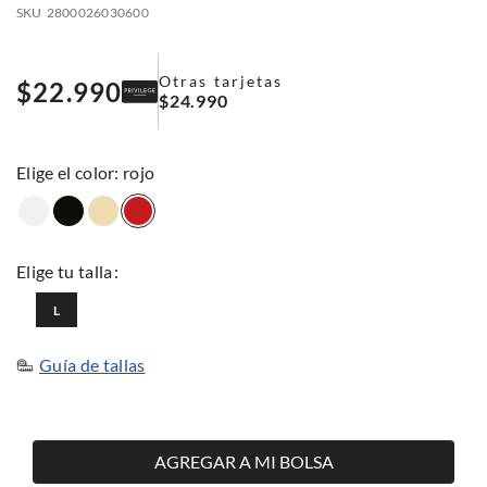
SKU
2800026030600
Otras tarjetas
$
22
.
990
$
24
.
990
:
rojo
L
Guía de tallas
AGREGAR A MI BOLSA