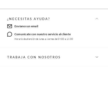
¿NECESITAS AYUDA?
Envíanos un email
Comunícate con nuestro servicio al cliente
Horario de atención de lunes a viernes de 09:00 a 16:00
TRABAJA CON NOSOTROS
INFORMACIÓN
REDES SOCIALES