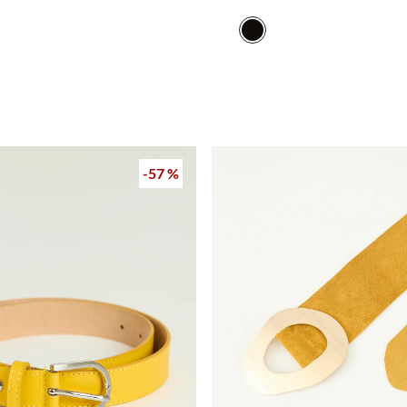
-
57 %