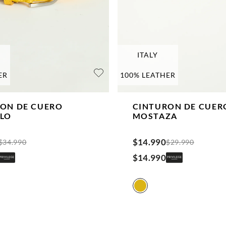
ITALY
ER
100% LEATHER
ON DE CUERO
CINTURON DE CUER
LO
MOSTAZA
$
14
.
990
$
34
.
990
$
29
.
990
$
14
.
990