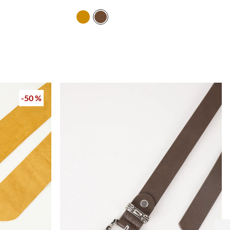
-
50 %