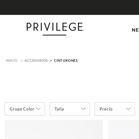
NE
ACCESORIOS
CINTURONES
Grupo Color
Precio
l
blanco
l/xl
m
negro
s