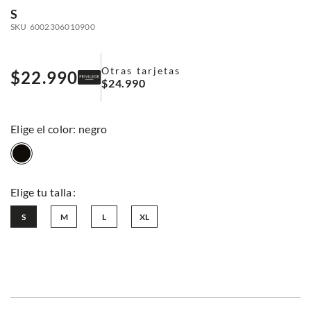
S
SKU
6002306010900
Otras tarjetas
$
22
.
990
$
24
.
990
:
negro
S
M
L
XL