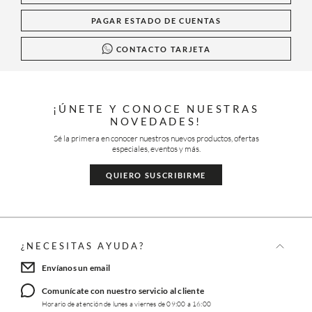
PAGAR ESTADO DE CUENTAS
CONTACTO TARJETA
¡ÚNETE Y CONOCE NUESTRAS
NOVEDADES!
Sé la primera en conocer nuestros nuevos productos, ofertas
especiales, eventos y más.
QUIERO SUSCRIBIRME
¿NECESITAS AYUDA?
Envíanos un email
Comunícate con nuestro servicio al cliente
Horario de atención de lunes a viernes de 09:00 a 16:00