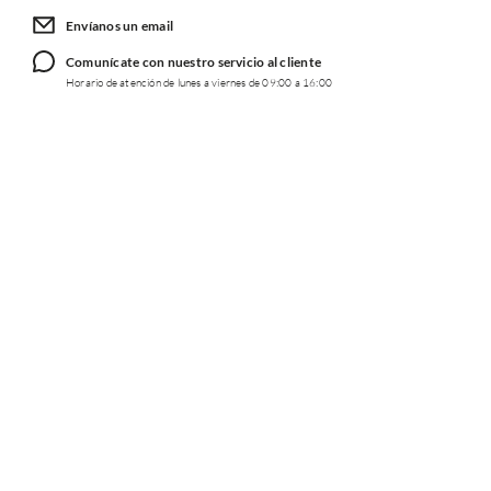
Envíanos un email
Comunícate con nuestro servicio al cliente
Horario de atención de lunes a viernes de 09:00 a 16:00
TRABAJA CON NOSOTROS
INFORMACIÓN
REDES SOCIALES