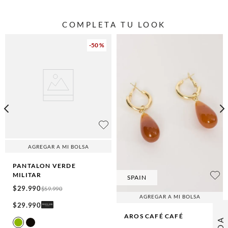
COMPLETA TU LOOK
-
50 %
AGREGAR A MI BOLSA
PANTALON
VERDE
MILITAR
SPAIN
$
29
.
990
$
59
.
990
AGREGAR A MI BOLSA
$
29
.
990
AROS CAFÉ
CAFÉ