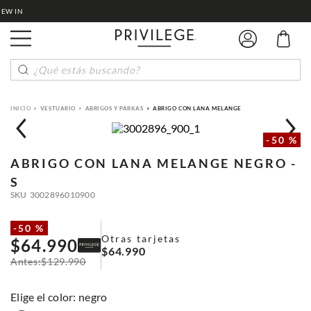
¿Qué estás buscando?
VESTUARIO
ABRIGOS Y PARKAS
ABRIGO CON LANA MELANGE
-
50 %
ABRIGO CON LANA MELANGE
NEGRO -
S
SKU
3002896010900
-
50 %
Otras tarjetas
$
64
.
990
$
64
.
990
$
129
.
990
:
negro