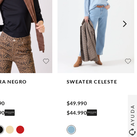
RA
NEGRO
SWEATER
CELESTE
90
$
49
.
990
AYUDA
90
$
44
.
990