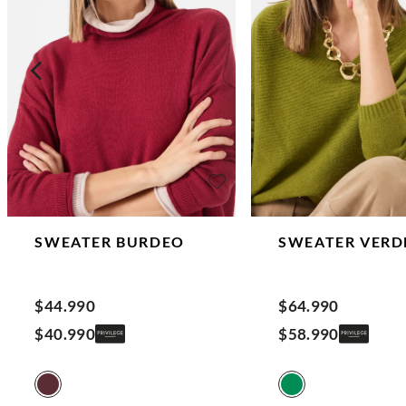
SWEATER
BURDEO
SWEATER
VERD
$
44
.
990
$
64
.
990
$
40
.
990
$
58
.
990