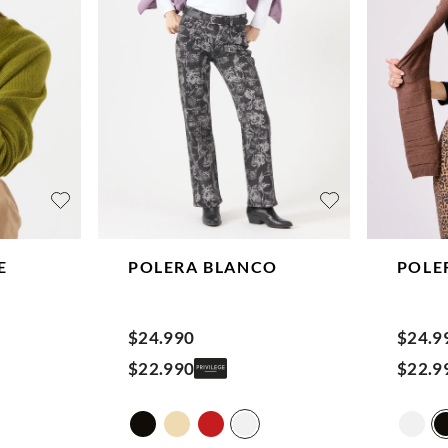
E
POLERA
BLANCO
POLE
$
24
.
990
$
24
.
9
$
22
.
990
$
22
.
9