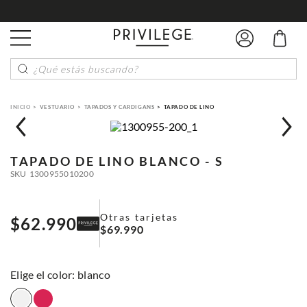
¿Qué estás buscando?
VESTUARIO
TAPADOS Y CARDIGANS
TAPADO DE LINO
TAPADO DE LINO
BLANCO - S
SKU
1300955010200
Otras tarjetas
$
62
.
990
$
69
.
990
:
blanco