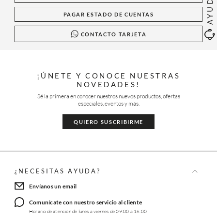
AYUDA
PAGAR ESTADO DE CUENTAS
CONTACTO TARJETA
¡ÚNETE Y CONOCE NUESTRAS
NOVEDADES!
Sé la primera en conocer nuestros nuevos productos, ofertas
especiales, eventos y más.
QUIERO SUSCRIBIRME
¿NECESITAS AYUDA?
Envíanos un email
Comunícate con nuestro servicio al cliente
Horario de atención de lunes a viernes de 09:00 a 16:00