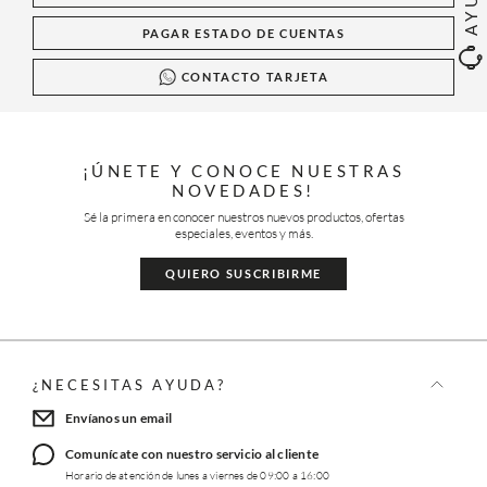
PAGAR ESTADO DE CUENTAS
CONTACTO TARJETA
¡ÚNETE Y CONOCE NUESTRAS
NOVEDADES!
Sé la primera en conocer nuestros nuevos productos, ofertas
especiales, eventos y más.
QUIERO SUSCRIBIRME
¿NECESITAS AYUDA?
Envíanos un email
Comunícate con nuestro servicio al cliente
Horario de atención de lunes a viernes de 09:00 a 16:00