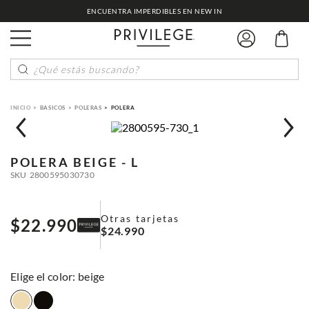
ENCUENTRA IMPERDIBLES EN NEW IN
¿Qué estás buscando?
BASICOS
POLERAS
POLERA
POLERA
BEIGE - L
SKU
2800595030730
Otras tarjetas
$
22
.
990
$
24
.
990
:
beige