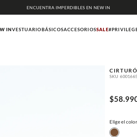
ENCUENTRA IMPERDIBLES EN NEW IN
W IN
VESTUARIO
BÁSICOS
ACCESORIOS
SALE
#PRIVILEG
CIRTURÓ
SKU
600166
$
58
.
99