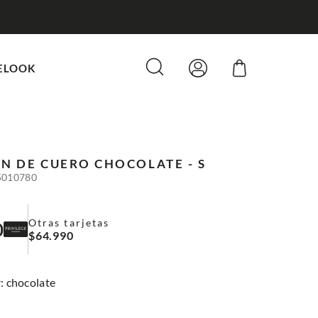
ELOOK
N DE CUERO
CHOCOLATE - S
5010780
Otras tarjetas
0
$
64
.
990
:
chocolate