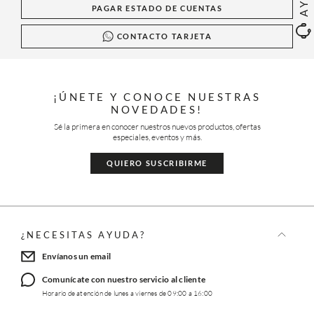
PAGAR ESTADO DE CUENTAS
CONTACTO TARJETA
¡ÚNETE Y CONOCE NUESTRAS
NOVEDADES!
Sé la primera en conocer nuestros nuevos productos, ofertas
especiales, eventos y más.
QUIERO SUSCRIBIRME
¿NECESITAS AYUDA?
Envíanos un email
Comunícate con nuestro servicio al cliente
Horario de atención de lunes a viernes de 09:00 a 16:00