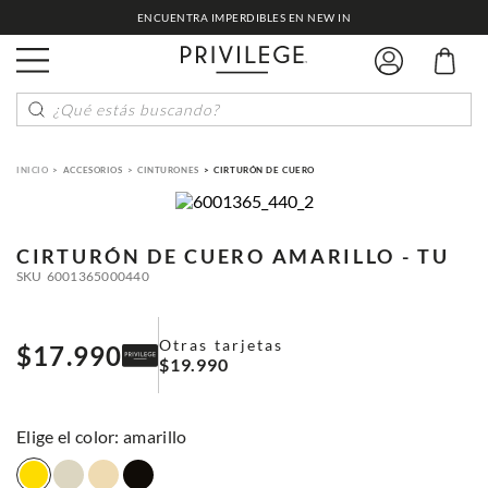
ENCUENTRA IMPERDIBLES EN NEW IN
¿Qué estás buscando?
ACCESORIOS
CINTURONES
CIRTURÓN DE CUERO
CIRTURÓN DE CUERO
AMARILLO - TU
SKU
6001365000440
Otras tarjetas
$
17
.
990
$
19
.
990
:
amarillo