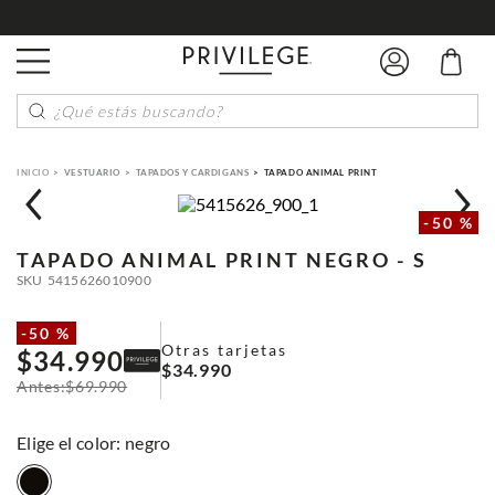
DESPACHO GRATIS POR COMPRAS SOBRE $80.000
¿Qué estás buscando?
VESTUARIO
TAPADOS Y CARDIGANS
TAPADO ANIMAL PRINT
-
50 %
TAPADO ANIMAL PRINT
NEGRO - S
SKU
5415626010900
-
50 %
Otras tarjetas
$
34
.
990
$
34
.
990
$
69
.
990
:
negro