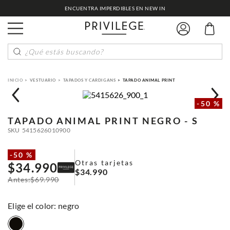
ENCUENTRA IMPERDIBLES EN NEW IN
¿Qué estás buscando?
VESTUARIO
TAPADOS Y CARDIGANS
TAPADO ANIMAL PRINT
-
50 %
TAPADO ANIMAL PRINT
NEGRO - S
SKU
5415626010900
-
50 %
Otras tarjetas
$
34
.
990
$
34
.
990
$
69
.
990
:
negro