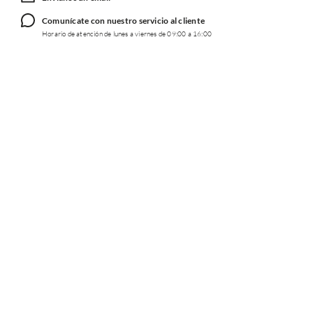
Comunícate con nuestro servicio al cliente
Horario de atención de lunes a viernes de 09:00 a 16:00
TRABAJA CON NOSOTROS
INFORMACIÓN
REDES SOCIALES