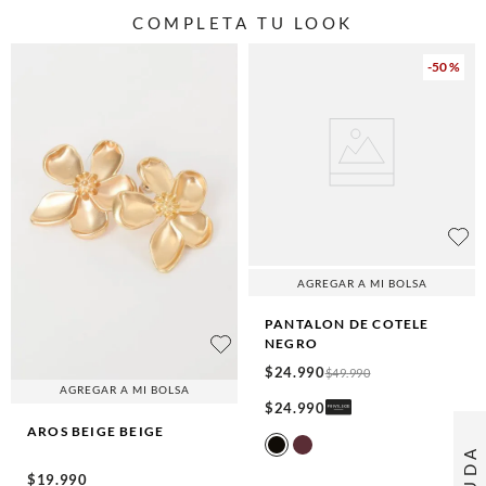
COMPLETA TU LOOK
-
50 %
AGREGAR A MI BOLSA
PANTALON DE COTELE
NEGRO
$
24
.
990
$
49
.
990
AGREGAR A MI BOLSA
$
24
.
990
AROS BEIGE
BEIGE
AYUDA
$
19
.
990