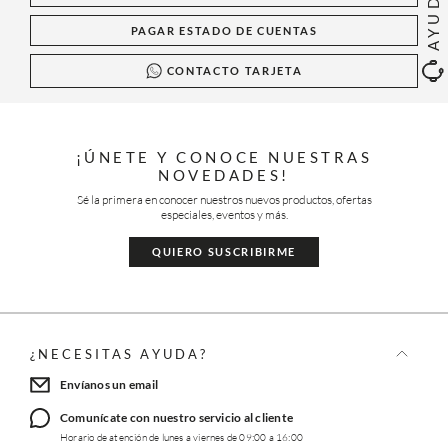
AYUDA
PAGAR ESTADO DE CUENTAS
CONTACTO TARJETA
¡ÚNETE Y CONOCE NUESTRAS
NOVEDADES!
Sé la primera en conocer nuestros nuevos productos, ofertas
especiales, eventos y más.
QUIERO SUSCRIBIRME
¿NECESITAS AYUDA?
Envíanos un email
Comunícate con nuestro servicio al cliente
Horario de atención de lunes a viernes de 09:00 a 16:00