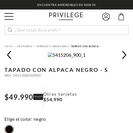
ENCUENTRA IMPERDIBLES EN NEW IN
¿Qué estás buscando?
VESTUARIO
TAPADOS Y CARDIGANS
TAPADO CON ALPACA
TAPADO CON ALPACA
NEGRO - S
SKU
5415206010900
Otras tarjetas
$
49
.
990
$
54
.
990
:
negro