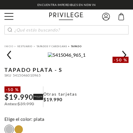
ENCUENTRA IMPERDIBLES EN NEW IN
¿Qué estás buscando?
VESTUARIO
TAPADOS Y CARDIGANS
TAPADO
-
50 %
TAPADO
PLATA - S
SKU
5415046010965
-
50 %
Otras tarjetas
$
19
.
990
$
19
.
990
$
39
.
990
:
plata