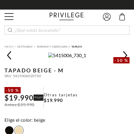
¿Qué estás buscando?
VESTUARIO
TAPADOS Y CARDIGANS
TAPADO
-
50 %
TAPADO
BEIGE - M
SKU
5415006020730
-
50 %
Otras tarjetas
$
19
.
990
$
19
.
990
$
39
.
990
:
beige