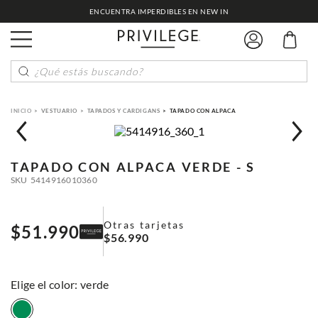
ENCUENTRA IMPERDIBLES EN NEW IN
¿Qué estás buscando?
VESTUARIO
TAPADOS Y CARDIGANS
TAPADO CON ALPACA
TAPADO CON ALPACA
VERDE - S
SKU
5414916010360
Otras tarjetas
$
51
.
990
$
56
.
990
:
verde