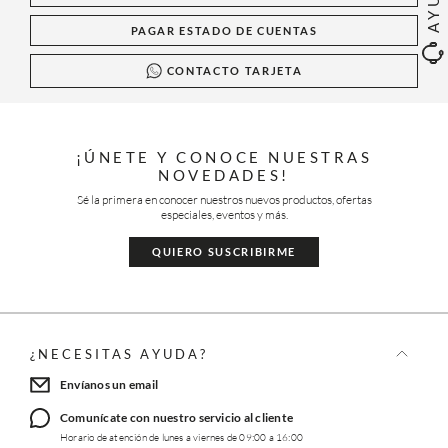
PAGAR ESTADO DE CUENTAS
CONTACTO TARJETA
¡ÚNETE Y CONOCE NUESTRAS
NOVEDADES!
Sé la primera en conocer nuestros nuevos productos, ofertas
especiales, eventos y más.
QUIERO SUSCRIBIRME
¿NECESITAS AYUDA?
Envíanos un email
Comunícate con nuestro servicio al cliente
Horario de atención de lunes a viernes de 09:00 a 16:00