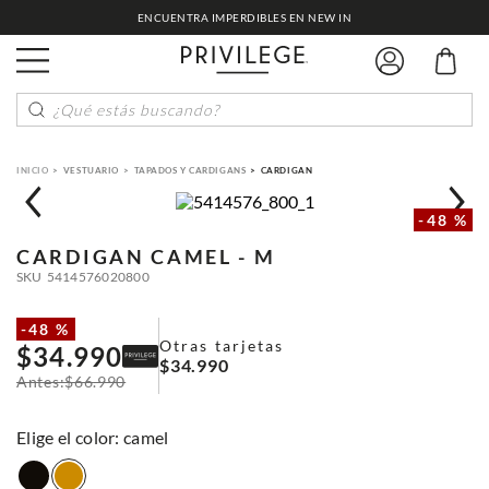
ENCUENTRA IMPERDIBLES EN NEW IN
¿Qué estás buscando?
VESTUARIO
TAPADOS Y CARDIGANS
CARDIGAN
-
48 %
CARDIGAN
CAMEL - M
SKU
5414576020800
-
48 %
Otras tarjetas
$
34
.
990
$
34
.
990
$
66
.
990
:
camel