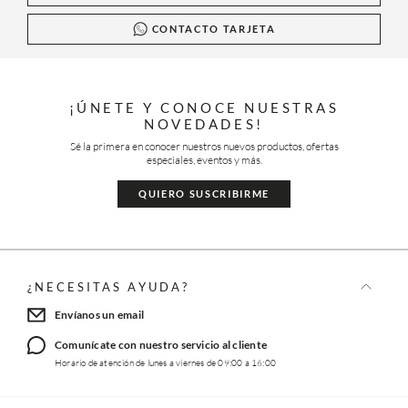
CONTACTO TARJETA
¡ÚNETE Y CONOCE NUESTRAS
NOVEDADES!
Sé la primera en conocer nuestros nuevos productos, ofertas
especiales, eventos y más.
QUIERO SUSCRIBIRME
¿NECESITAS AYUDA?
Envíanos un email
Comunícate con nuestro servicio al cliente
Horario de atención de lunes a viernes de 09:00 a 16:00