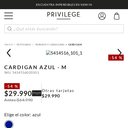
ENCUENTRA IMPERDIBLES EN NEW IN
¿Qué estás buscando?
VESTUARIO
TAPADOS Y CARDIGANS
CARDIGAN
-
54 %
CARDIGAN
AZUL - M
SKU
5414516020101
-
54 %
Otras tarjetas
$
29
.
990
$
29
.
990
$
64
.
990
:
azul