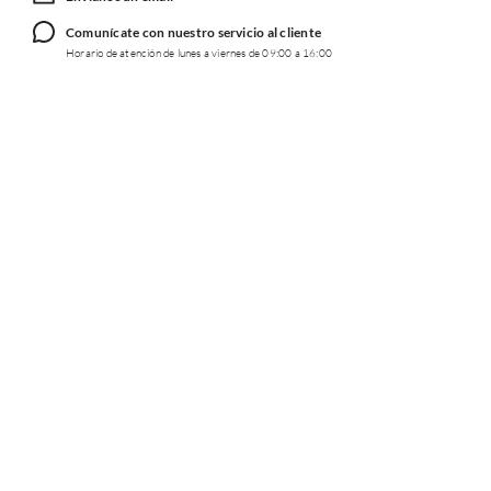
Comunícate con nuestro servicio al cliente
Horario de atención de lunes a viernes de 09:00 a 16:00
TRABAJA CON NOSOTROS
INFORMACIÓN
REDES SOCIALES