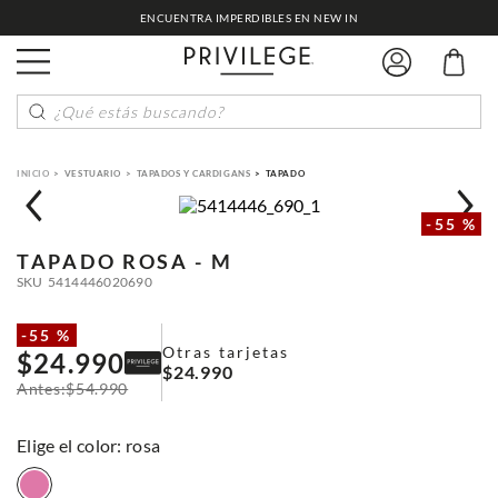
ENCUENTRA IMPERDIBLES EN NEW IN
¿Qué estás buscando?
VESTUARIO
TAPADOS Y CARDIGANS
TAPADO
-
55 %
TAPADO
ROSA - M
SKU
5414446020690
-
55 %
Otras tarjetas
$
24
.
990
$
24
.
990
$
54
.
990
:
rosa