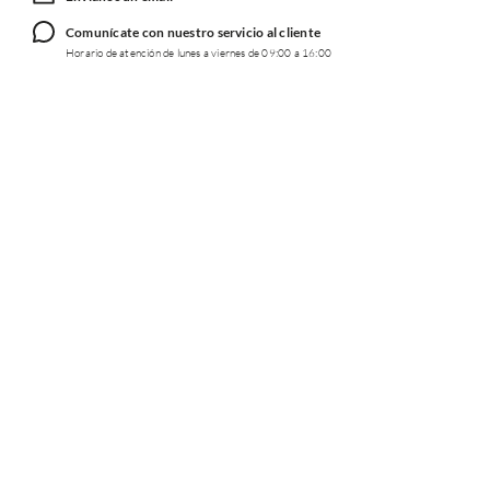
Comunícate con nuestro servicio al cliente
Horario de atención de lunes a viernes de 09:00 a 16:00
TRABAJA CON NOSOTROS
INFORMACIÓN
REDES SOCIALES