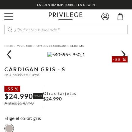
ENCUENTRA IMPERDIBLES EN NEW IN
¿Qué estás buscando?
VESTUARIO
TAPADOS Y CARDIGANS
CARDIGAN
-
55 %
CARDIGAN
GRIS - S
SKU
5405955010950
-
55 %
Otras tarjetas
$
24
.
990
$
24
.
990
$
54
.
990
:
gris