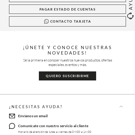
PAGAR ESTADO DE CUENTAS
CONTACTO TARJETA
¡ÚNETE Y CONOCE NUESTRAS
NOVEDADES!
Sé la primera en conocer nuestros nuevos productos, ofertas
especiales, eventos y más.
QUIERO SUSCRIBIRME
¿NECESITAS AYUDA?
Envíanos un email
Comunícate con nuestro servicio al cliente
Horario de atención de lunes a viernes de 09:00 a 16:00