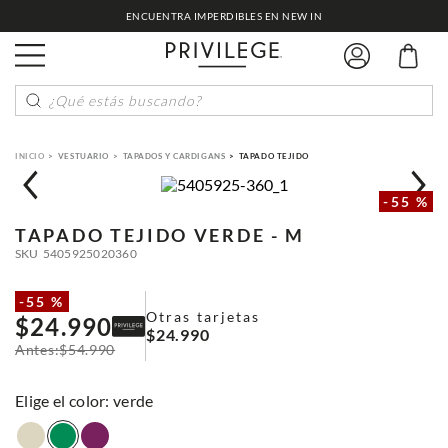
ENCUENTRA IMPERDIBLES EN NEW IN
¿Qué estás buscando?
VESTUARIO
TAPADOS Y CARDIGANS
TAPADO TEJIDO
-
55 %
TAPADO TEJIDO
VERDE - M
SKU
5405925020360
-
55 %
Otras tarjetas
$
24
.
990
$
24
.
990
$
54
.
990
:
verde