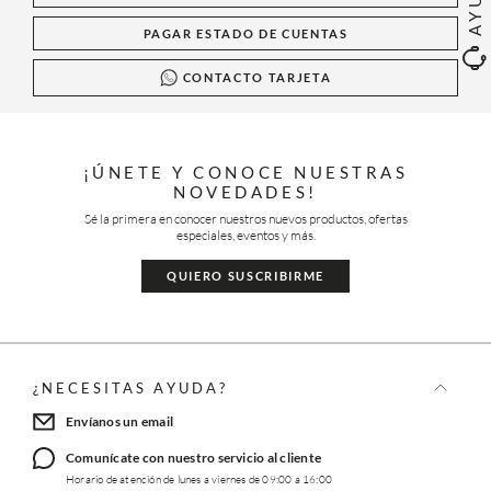
PAGAR ESTADO DE CUENTAS
CONTACTO TARJETA
¡ÚNETE Y CONOCE NUESTRAS
NOVEDADES!
Sé la primera en conocer nuestros nuevos productos, ofertas
especiales, eventos y más.
QUIERO SUSCRIBIRME
¿NECESITAS AYUDA?
Envíanos un email
Comunícate con nuestro servicio al cliente
Horario de atención de lunes a viernes de 09:00 a 16:00