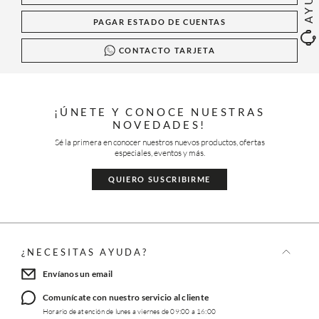
PAGAR ESTADO DE CUENTAS
CONTACTO TARJETA
¡ÚNETE Y CONOCE NUESTRAS
NOVEDADES!
Sé la primera en conocer nuestros nuevos productos, ofertas
especiales, eventos y más.
QUIERO SUSCRIBIRME
¿NECESITAS AYUDA?
Envíanos un email
Comunícate con nuestro servicio al cliente
Horario de atención de lunes a viernes de 09:00 a 16:00