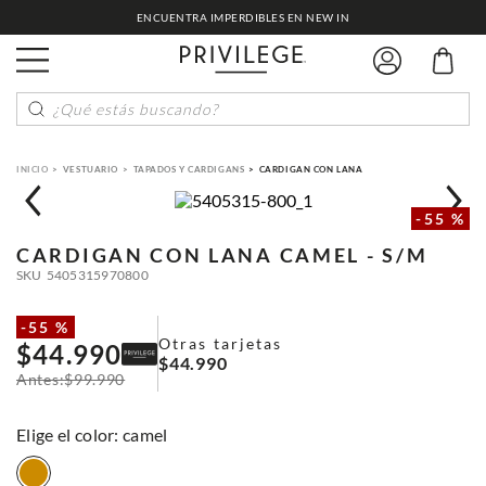
ENCUENTRA IMPERDIBLES EN NEW IN
¿Qué estás buscando?
VESTUARIO
TAPADOS Y CARDIGANS
CARDIGAN CON LANA
-
55 %
CARDIGAN CON LANA
CAMEL - S/M
SKU
5405315970800
-
55 %
Otras tarjetas
$
44
.
990
$
44
.
990
$
99
.
990
:
camel