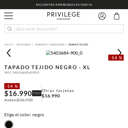
ENCUENTRA IMPERDIBLES EN NEW IN
¿Qué estás buscando?
VESTUARIO
TAPADOS Y CARDIGANS
TAPADO TEJIDO
-
54 %
TAPADO TEJIDO
NEGRO - XL
SKU
5403684040900
-
54 %
Otras tarjetas
$
16
.
990
$
16
.
990
$
36
.
990
:
negro