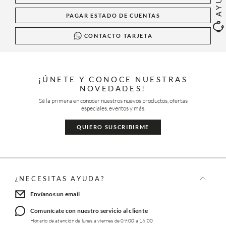
PAGAR ESTADO DE CUENTAS
CONTACTO TARJETA
¡ÚNETE Y CONOCE NUESTRAS
NOVEDADES!
Sé la primera en conocer nuestros nuevos productos, ofertas
especiales, eventos y más.
QUIERO SUSCRIBIRME
¿NECESITAS AYUDA?
Envíanos un email
Comunícate con nuestro servicio al cliente
Horario de atención de lunes a viernes de 09:00 a 16:00