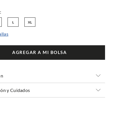
L
XL
allas
AGREGAR A MI BOLSA
ón
ón y Cuidados