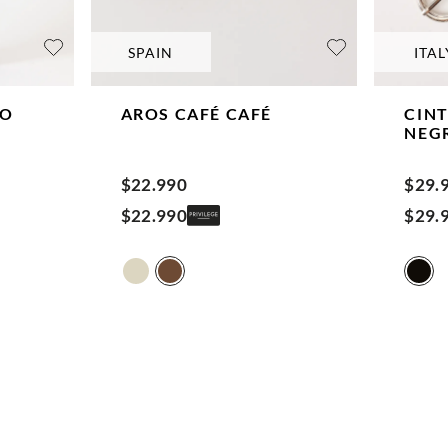
SPAIN
ITAL
EO
AROS CAFÉ
CAFÉ
CIN
NEG
$
22
.
990
$
29
.
$
22
.
990
$
29
.