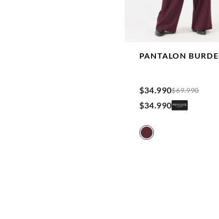
PANTALON
BURD
$
34
.
990
$
69
.
990
$
34
.
990