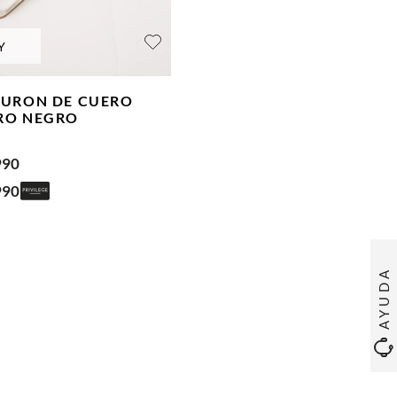
Y
TURON DE CUERO
RO
NEGRO
990
990
AYUDA