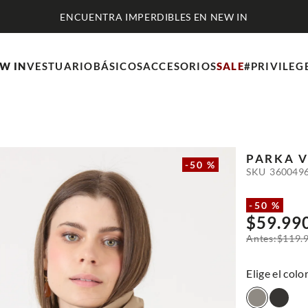
ENCUENTRA IMPERDIBLES EN NEW IN
W IN
VESTUARIO
BÁSICOS
ACCESORIOS
SALE
#PRIVILEG
PARKA
V
-
50 %
SKU
360049
-
50 %
$
59
.
99
$
119
.