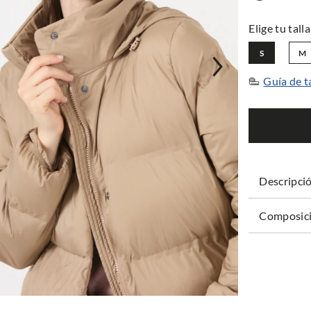
S
M
Guía de t
Descripci
Composici