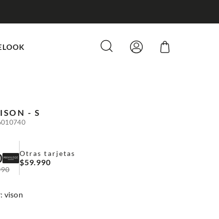
ELOOK
ISON - S
6010740
Otras tarjetas
0
$
59
.
990
990
:
vison