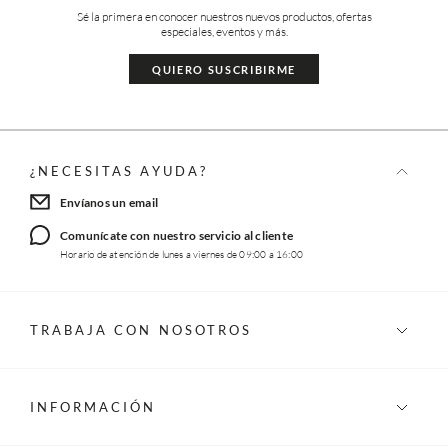
Sé la primera en conocer nuestros nuevos productos, ofertas
especiales, eventos y más.
QUIERO SUSCRIBIRME
¿NECESITAS AYUDA?
Envíanos un email
Comunícate con nuestro servicio al cliente
Horario de atención de lunes a viernes de 09:00 a 16:00
TRABAJA CON NOSOTROS
INFORMACIÓN