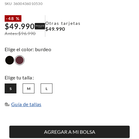
SKU
3600436010530
-
48 %
Otras tarjetas
$
49
.
990
$
49
.
990
$
96
.
990
:
burdeo
S
M
L
Guía de tallas
AGREGAR A MI BOLSA