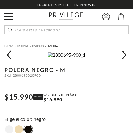
ENCUENTRA IMPERDIBLES EN NEW IN
¿Qué estás buscando?
BASICOS
POLERAS
POLERA
POLERA
NEGRO - M
SKU
2800695020900
Otras tarjetas
$
15
.
990
$
16
.
990
:
negro