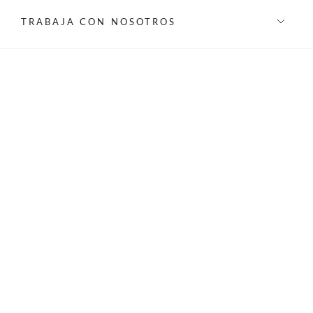
TRABAJA CON NOSOTROS
INFORMACIÓN
REDES SOCIALES
©Privilege 2026 - Todos los derechos reservados