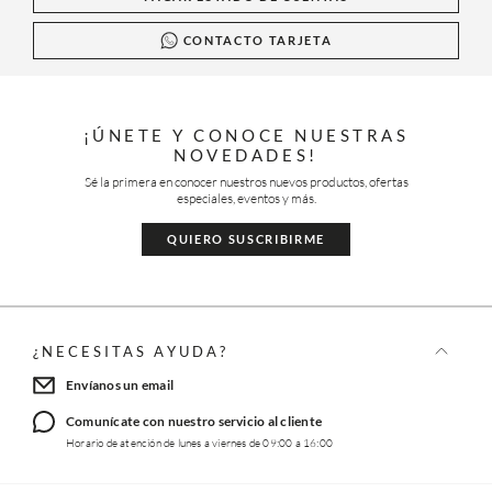
CONTACTO TARJETA
¡ÚNETE Y CONOCE NUESTRAS
NOVEDADES!
Sé la primera en conocer nuestros nuevos productos, ofertas
especiales, eventos y más.
QUIERO SUSCRIBIRME
¿NECESITAS AYUDA?
Envíanos un email
Comunícate con nuestro servicio al cliente
Horario de atención de lunes a viernes de 09:00 a 16:00