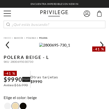
ENCUENTRA IMPERDIBLES EN NEW IN
¿Qué estás buscando?
BASICOS
POLERAS
POLERA
-
41 %
POLERA
BEIGE - L
SKU
2800695030730
-
41 %
Otras tarjetas
$
9990
$
9990
$
16
.
990
:
beige