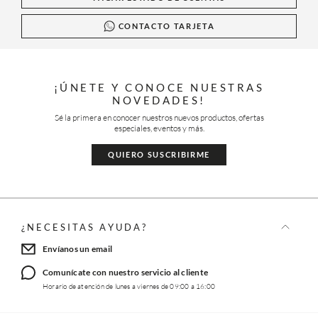
CONTACTO TARJETA
¡ÚNETE Y CONOCE NUESTRAS
NOVEDADES!
Sé la primera en conocer nuestros nuevos productos, ofertas
especiales, eventos y más.
QUIERO SUSCRIBIRME
¿NECESITAS AYUDA?
Envíanos un email
Comunícate con nuestro servicio al cliente
Horario de atención de lunes a viernes de 09:00 a 16:00