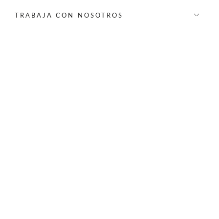
TRABAJA CON NOSOTROS
INFORMACIÓN
REDES SOCIALES
©Privilege 2026 - Todos los derechos reservados