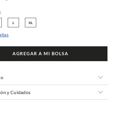
L
XL
allas
AGREGAR A MI BOLSA
ón
ón y Cuidados