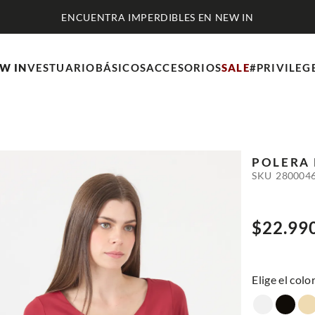
ENCUENTRA IMPERDIBLES EN NEW IN
W IN
VESTUARIO
BÁSICOS
ACCESORIOS
SALE
#PRIVILEG
POLERA
SKU
280004
$
22
.
99