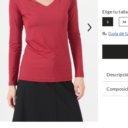
S
M
Guía de t
Descripci
Composici