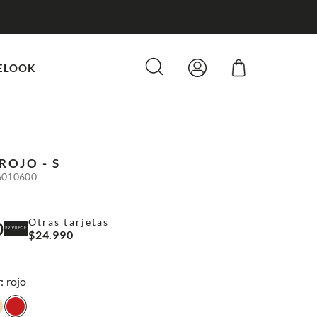
ELOOK
ROJO - S
6010600
Otras tarjetas
0
$
24
.
990
:
rojo