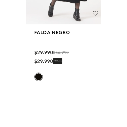
FALDA
NEGRO
$
29
.
990
$
56
.
990
$
29
.
990