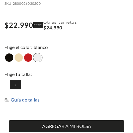
SKU
2800026030200
Otras tarjetas
$
22
.
990
$
24
.
990
:
blanco
L
Guía de tallas
AGREGAR A MI BOLSA