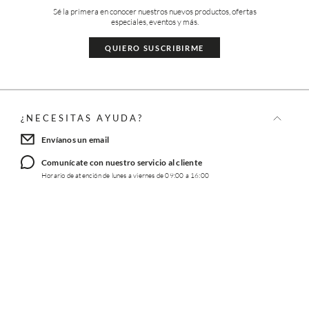
Sé la primera en conocer nuestros nuevos productos, ofertas
especiales, eventos y más.
QUIERO SUSCRIBIRME
¿NECESITAS AYUDA?
Envíanos un email
Comunícate con nuestro servicio al cliente
Horario de atención de lunes a viernes de 09:00 a 16:00
TRABAJA CON NOSOTROS
INFORMACIÓN