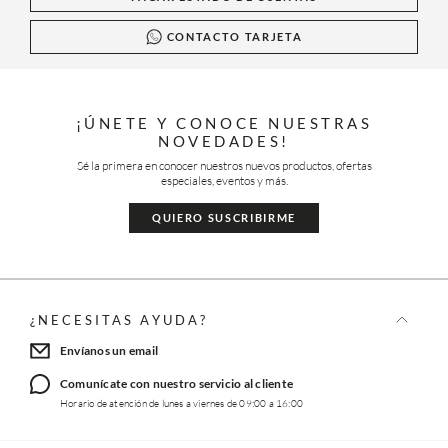
CONTACTO TARJETA
¡ÚNETE Y CONOCE NUESTRAS
NOVEDADES!
Sé la primera en conocer nuestros nuevos productos, ofertas
especiales, eventos y más.
QUIERO SUSCRIBIRME
¿NECESITAS AYUDA?
Envíanos un email
Comunícate con nuestro servicio al cliente
Horario de atención de lunes a viernes de 09:00 a 16:00