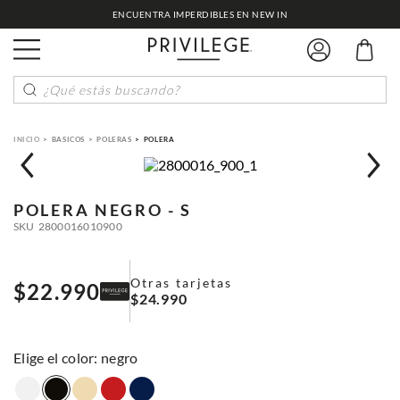
ENCUENTRA IMPERDIBLES EN NEW IN
¿Qué estás buscando?
BASICOS
POLERAS
POLERA
POLERA
NEGRO - S
SKU
2800016010900
Otras tarjetas
$
22
.
990
$
24
.
990
:
negro