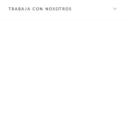
TRABAJA CON NOSOTROS
INFORMACIÓN
REDES SOCIALES
©Privilege 2026 - Todos los derechos reservados