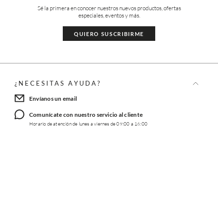
Sé la primera en conocer nuestros nuevos productos, ofertas
especiales, eventos y más.
QUIERO SUSCRIBIRME
¿NECESITAS AYUDA?
Envíanos un email
Comunícate con nuestro servicio al cliente
Horario de atención de lunes a viernes de 09:00 a 16:00
TRABAJA CON NOSOTROS
INFORMACIÓN