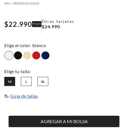
SKU
2800016020200
Otras tarjetas
$
22
.
990
$
24
.
990
:
blanco
M
L
XL
Guía de tallas
AGREGAR A MI BOLSA