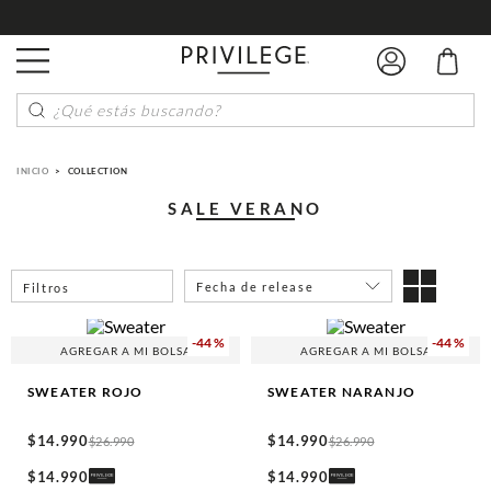
¿Qué estás buscando?
INICIO
COLLECTION
SALE VERANO
Fecha de release
Filtros
-
44 %
-
44 %
AGREGAR A MI BOLSA
AGREGAR A MI BOLSA
SWEATER
ROJO
SWEATER
NARANJO
$
14
.
990
$
14
.
990
$
26
.
990
$
26
.
990
$
14
.
990
$
14
.
990