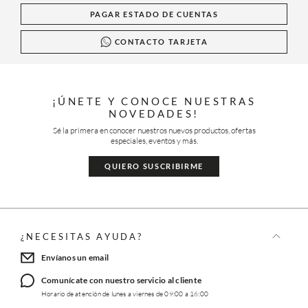
PAGAR ESTADO DE CUENTAS
CONTACTO TARJETA
¡ÚNETE Y CONOCE NUESTRAS
NOVEDADES!
Sé la primera en conocer nuestros nuevos productos, ofertas
especiales, eventos y más.
QUIERO SUSCRIBIRME
¿NECESITAS AYUDA?
Envíanos un email
Comunícate con nuestro servicio al cliente
Horario de atención de lunes a viernes de 09:00 a 16:00