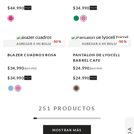
$
44
.
990
$
34
.
990
ITALY
100% LYOCELL
-
50 %
-
50 %
AGREGAR A MI BOLSA
AGREGAR A MI BOLSA
BLAZER CUADROS
ROSA
PANTALON DE LYOCELL
BARREL
CAFE
$
34
.
990
$
24
.
990
$
69
.
990
$
49
.
990
$
34
.
990
$
24
.
990
251
PRODUCTOS
MOSTRAR MÁS