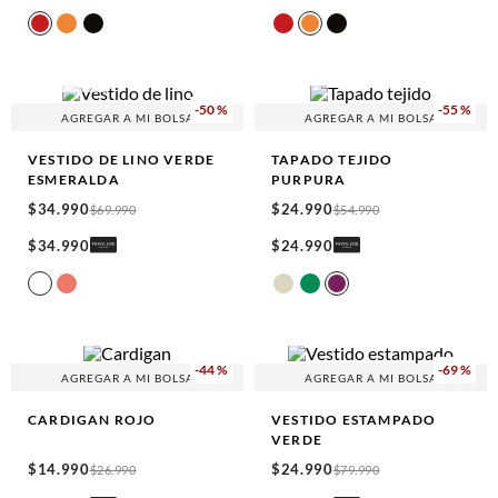
100% LINEN
-
50 %
-
55 %
AGREGAR A MI BOLSA
AGREGAR A MI BOLSA
VESTIDO DE LINO
VERDE
TAPADO TEJIDO
ESMERALDA
PURPURA
$
34
.
990
$
24
.
990
$
69
.
990
$
54
.
990
$
34
.
990
$
24
.
990
-
44 %
-
69 %
AGREGAR A MI BOLSA
AGREGAR A MI BOLSA
CARDIGAN
ROJO
VESTIDO ESTAMPADO
VERDE
$
14
.
990
$
24
.
990
$
26
.
990
$
79
.
990