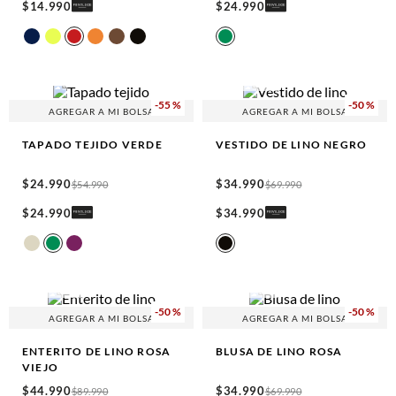
$
14
.
990
$
24
.
990
100% LINEN
-
55 %
-
50 %
AGREGAR A MI BOLSA
AGREGAR A MI BOLSA
TAPADO TEJIDO
VERDE
VESTIDO DE LINO
NEGRO
$
24
.
990
$
34
.
990
$
54
.
990
$
69
.
990
$
24
.
990
$
34
.
990
100% LINEN
100% LINEN
-
50 %
-
50 %
AGREGAR A MI BOLSA
AGREGAR A MI BOLSA
ENTERITO DE LINO
ROSA
BLUSA DE LINO
ROSA
VIEJO
$
44
.
990
$
34
.
990
$
89
.
990
$
69
.
990