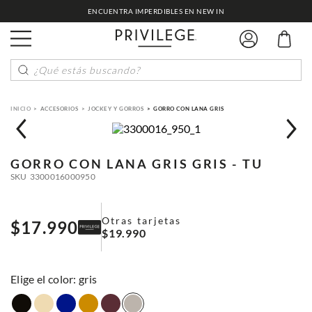
ENCUENTRA IMPERDIBLES EN NEW IN
¿Qué estás buscando?
ACCESORIOS
JOCKEY Y GORROS
GORRO CON LANA GRIS
GORRO CON LANA GRIS
GRIS - TU
SKU
3300016000950
Otras tarjetas
$
17
.
990
$
19
.
990
:
gris