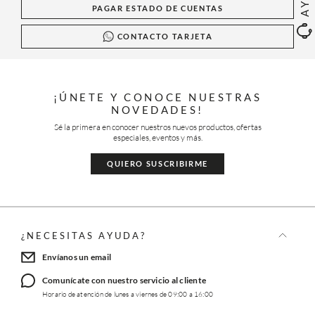
PAGAR ESTADO DE CUENTAS
CONTACTO TARJETA
¡ÚNETE Y CONOCE NUESTRAS
NOVEDADES!
Sé la primera en conocer nuestros nuevos productos, ofertas
especiales, eventos y más.
QUIERO SUSCRIBIRME
¿NECESITAS AYUDA?
Envíanos un email
Comunícate con nuestro servicio al cliente
Horario de atención de lunes a viernes de 09:00 a 16:00