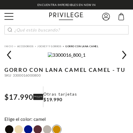
ENCUENTRA IMPERDIBLES EN NEW IN
¿Qué estás buscando?
ACCESORIOS
JOCKEY Y GORROS
GORRO CON LANA CAMEL
GORRO CON LANA CAMEL
CAMEL - TU
SKU
3300016000800
Otras tarjetas
$
17
.
990
$
19
.
990
:
camel