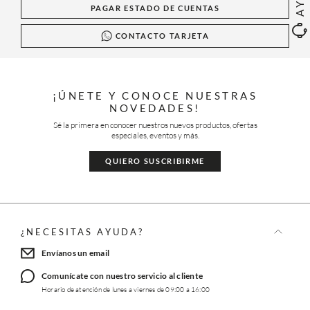
PAGAR ESTADO DE CUENTAS
CONTACTO TARJETA
¡ÚNETE Y CONOCE NUESTRAS
NOVEDADES!
Sé la primera en conocer nuestros nuevos productos, ofertas
especiales, eventos y más.
QUIERO SUSCRIBIRME
¿NECESITAS AYUDA?
Envíanos un email
Comunícate con nuestro servicio al cliente
Horario de atención de lunes a viernes de 09:00 a 16:00