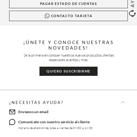
PAGAR ESTADO DE CUENTAS
CONTACTO TARJETA
¡ÚNETE Y CONOCE NUESTRAS
NOVEDADES!
Sé la primera en conocer nuestros nuevos productos, ofertas
especiales, eventos y más.
QUIERO SUSCRIBIRME
¿NECESITAS AYUDA?
Envíanos un email
Comunícate con nuestro servicio al cliente
Horario de atención de lunes a viernes de 09:00 a 16:00