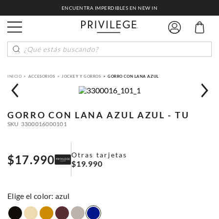
ENCUENTRA IMPERDIBLES EN NEW IN
¿Qué estás buscando?
ACCESORIOS
JOCKEY Y GORROS
GORRO CON LANA AZUL
GORRO CON LANA AZUL
AZUL - TU
SKU
3300016000101
Otras tarjetas
$
17
.
990
$
19
.
990
:
azul