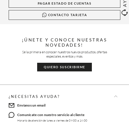
PAGAR ESTADO DE CUENTAS
CONTACTO TARJETA
¡ÚNETE Y CONOCE NUESTRAS
NOVEDADES!
Sé la primera en conocer nuestros nuevos productos, ofertas
especiales, eventos y más.
QUIERO SUSCRIBIRME
¿NECESITAS AYUDA?
Envíanos un email
Comunícate con nuestro servicio al cliente
Horario de atención de lunes a viernes de 09:00 a 16:00