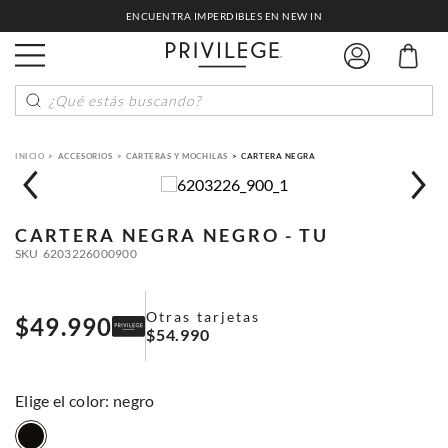
ENCUENTRA IMPERDIBLES EN NEW IN
¿Qué estás buscando?
ACCESORIOS
CARTERAS Y MOCHILAS
CARTERA NEGRA
CARTERA NEGRA
NEGRO - TU
SKU
6203226000900
Otras tarjetas
$
49
.
990
$
54
.
990
:
negro