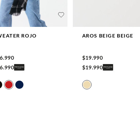
WEATER
ROJO
AROS BEIGE
BEIGE
6
.
990
$
19
.
990
6
.
990
$
19
.
990