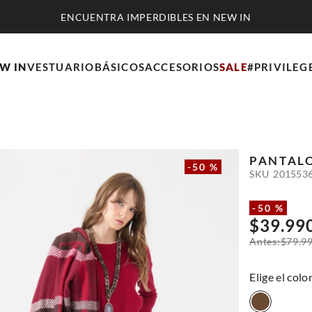
ENCUENTRA IMPERDIBLES EN NEW IN
W IN
VESTUARIO
BÁSICOS
ACCESORIOS
SALE
#PRIVILEG
PANTALO
-
50 %
SKU
201553
-
50 %
$
39
.
99
$
79
.
9