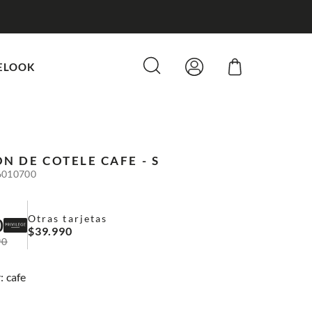
ELOOK
N DE COTELE
CAFE - S
6010700
Otras tarjetas
0
$
39
.
990
90
:
cafe