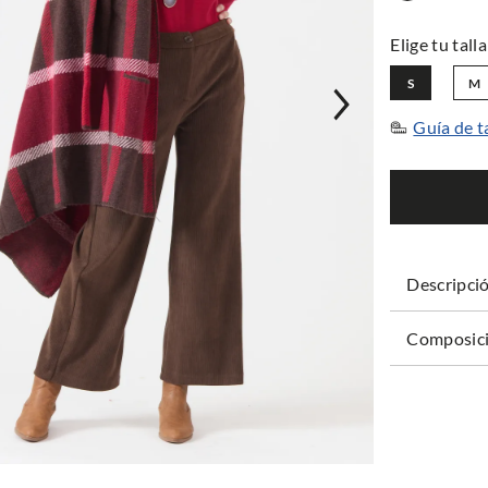
S
M
Guía de t
Descripci
Composici