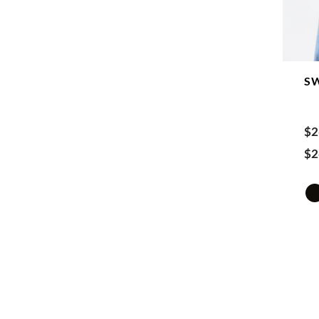
S
$
2
$
2