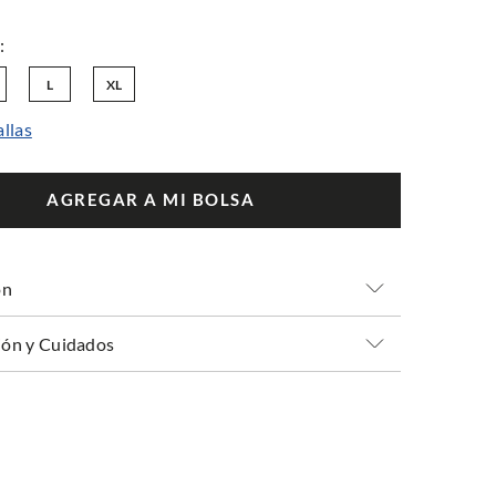
L
XL
allas
AGREGAR A MI BOLSA
ón
ón y Cuidados