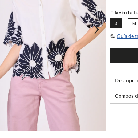
S
M
Guía de t
Descripci
Composici