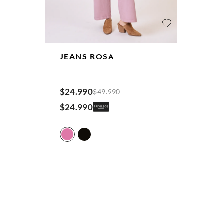
JEANS
ROSA
$
24
.
990
$
49
.
990
$
24
.
990