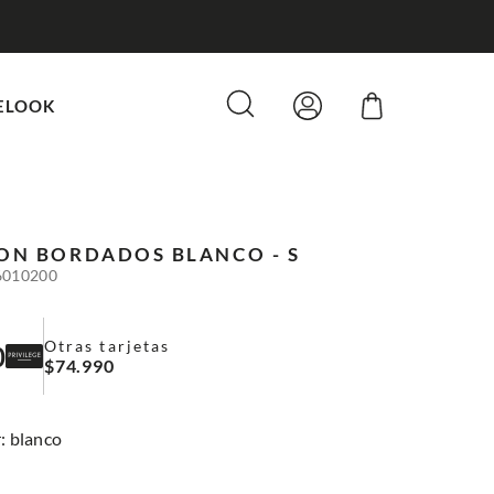
ELOOK
CON BORDADOS
BLANCO - S
6010200
Otras tarjetas
0
$
74
.
990
:
blanco