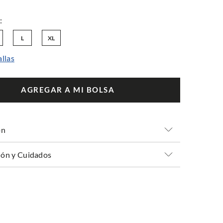
L
XL
allas
AGREGAR A MI BOLSA
ón
ón y Cuidados