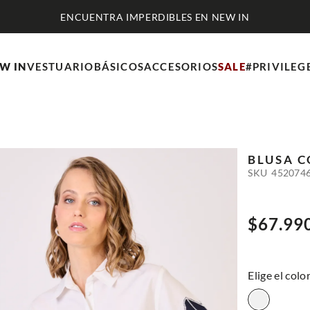
W IN
VESTUARIO
BÁSICOS
ACCESORIOS
SALE
#PRIVILEG
BLUSA 
SKU
452074
$
67
.
99