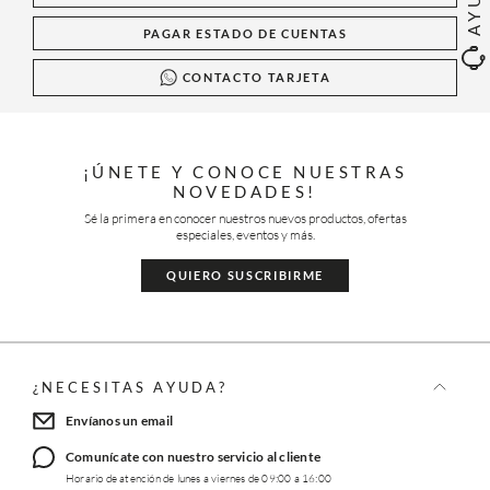
PAGAR ESTADO DE CUENTAS
CONTACTO TARJETA
¡ÚNETE Y CONOCE NUESTRAS
NOVEDADES!
Sé la primera en conocer nuestros nuevos productos, ofertas
especiales, eventos y más.
QUIERO SUSCRIBIRME
¿NECESITAS AYUDA?
Envíanos un email
Comunícate con nuestro servicio al cliente
Horario de atención de lunes a viernes de 09:00 a 16:00