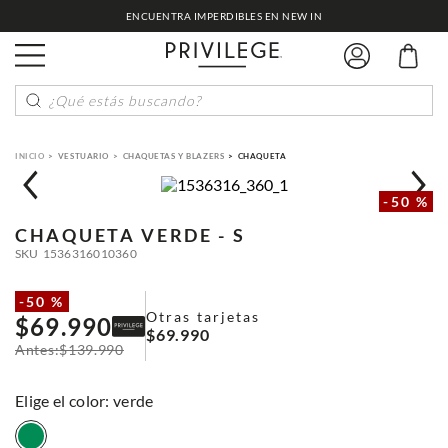
ENCUENTRA IMPERDIBLES EN NEW IN
¿Qué estás buscando?
VESTUARIO
CHAQUETAS Y BLAZERS
CHAQUETA
-
50 %
CHAQUETA
VERDE - S
SKU
1536316010360
-
50 %
Otras tarjetas
$
69
.
990
$
69
.
990
$
139
.
990
:
verde