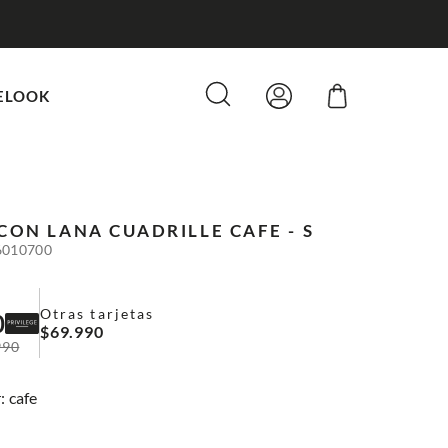
ELOOK
CON LANA CUADRILLE
CAFE - S
6010700
Otras tarjetas
0
$
69
.
990
990
:
cafe