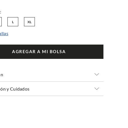
L
XL
allas
AGREGAR A MI BOLSA
ón
ón y Cuidados