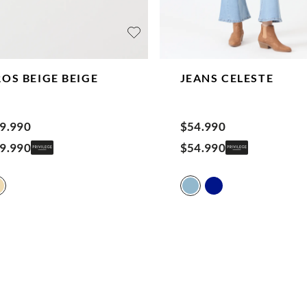
ROS BEIGE
BEIGE
JEANS
CELESTE
9
.
990
$
54
.
990
9
.
990
$
54
.
990