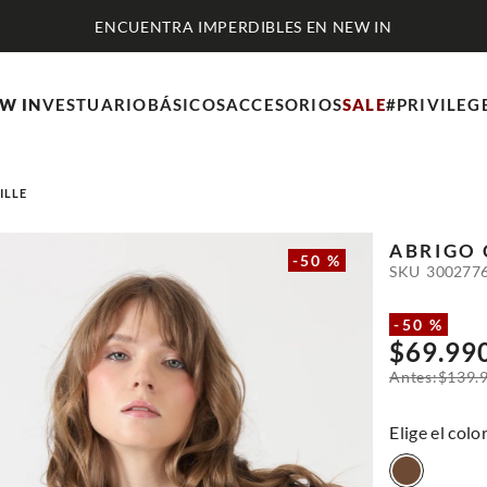
ENCUENTRA IMPERDIBLES EN NEW IN
W IN
VESTUARIO
BÁSICOS
ACCESORIOS
SALE
#PRIVILEG
ILLE
ABRIGO 
-
50 %
SKU
300277
-
50 %
$
69
.
99
$
139
.