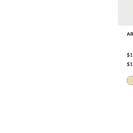
A
$
1
$
1