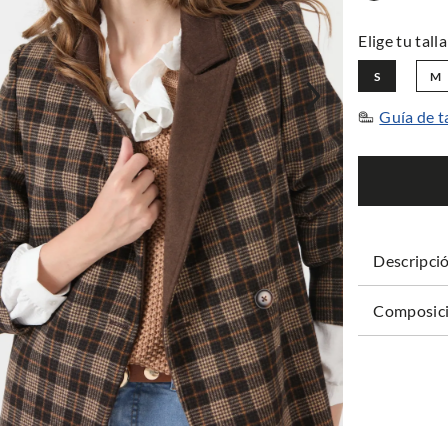
S
M
Guía de t
Descripci
Composici