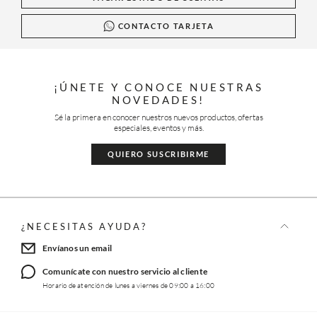
CONTACTO TARJETA
¡ÚNETE Y CONOCE NUESTRAS
NOVEDADES!
Sé la primera en conocer nuestros nuevos productos, ofertas
especiales, eventos y más.
QUIERO SUSCRIBIRME
¿NECESITAS AYUDA?
Envíanos un email
Comunícate con nuestro servicio al cliente
Horario de atención de lunes a viernes de 09:00 a 16:00