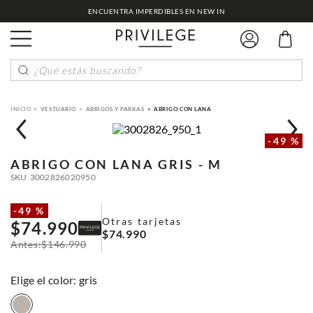
ENCUENTRA IMPERDIBLES EN NEW IN
¿Qué estás buscando?
VESTUARIO
ABRIGOS Y PARKAS
ABRIGO CON LANA
-
49 %
ABRIGO CON LANA
GRIS - M
SKU
3002826020950
-
49 %
Otras tarjetas
$
74
.
990
$
74
.
990
$
146
.
990
:
gris