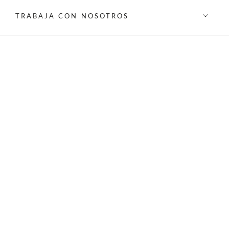
TRABAJA CON NOSOTROS
INFORMACIÓN
REDES SOCIALES
©Privilege 2026 - Todos los derechos reservados