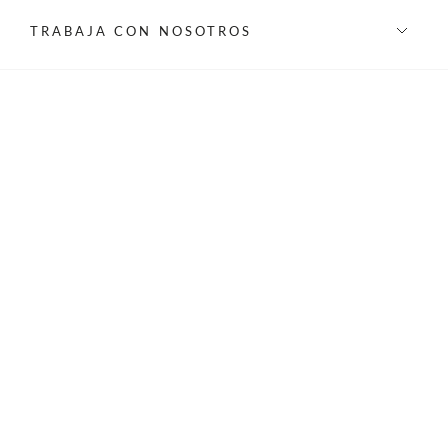
TRABAJA CON NOSOTROS
INFORMACIÓN
REDES SOCIALES
©Privilege 2026 - Todos los derechos reservados