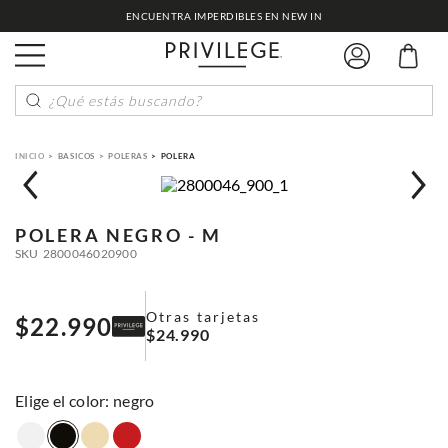
ENCUENTRA IMPERDIBLES EN NEW IN
¿Qué estás buscando?
BASICOS
POLERAS
POLERA
POLERA
NEGRO - M
SKU
2800046020900
Otras tarjetas
$
22
.
990
$
24
.
990
:
negro