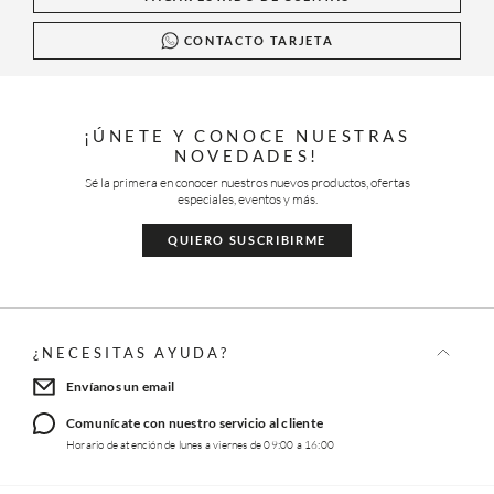
CONTACTO TARJETA
¡ÚNETE Y CONOCE NUESTRAS
NOVEDADES!
Sé la primera en conocer nuestros nuevos productos, ofertas
especiales, eventos y más.
QUIERO SUSCRIBIRME
¿NECESITAS AYUDA?
Envíanos un email
Comunícate con nuestro servicio al cliente
Horario de atención de lunes a viernes de 09:00 a 16:00